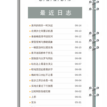
泉州的绝非一时兴起
06-14
在潮汐之间重识机遇
06-13
食杨梅批情书说恒河
06-12
黄昏望滩与拂晓观象
06-11
一碗面汤何以观沧海
06-10
夜寻洛阳桥终于所见
06-09
那路面与古罗马同款
06-08
站在边上看遗古演义
06-07
暗地里想起蔡襄的字
06-06
梅岭有口水缸不让看
06-05
徒步之所以命悬一线
06-04
实地丈量过了行旅图
06-03
过程和阶段都完整
06-02
上邪
06-01
安乐
05-31