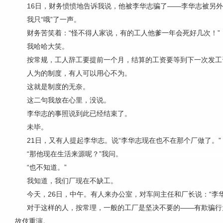
16日，财务愤愤地告诉我说，他被李华志骗了——李华志被另外
我只“哦”了一声。
财务苦笑着：“怪不得人家说，有的工人他爹一年会死好几次！”
我哈哈大笑。
按常规，工人辞工要提前一个月，结算的工资要等到下一次发工
人为的制度，有人可以用心不为。
这就是制度的无奈。
这二句我放在心里，没说。
李华志的事照说到此已经结束了。
未毕。
21日，又有人提起李华志。说“李华志现在也不在那个厂做了。”
“那他现在生活来源呢？”我问。
“也不知道。”
我知道，我们厂现在不缺工。
今天，26日，中午。有人来办公室，对车间主任和厂长说：“李华
对于这样的人，按常理，一般的工厂是坚决不要的——有欺骗行为
故伎重演。