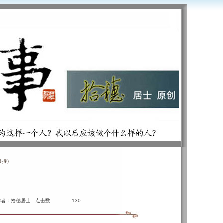
修持）
作者：拾穗居士 点击数:
130