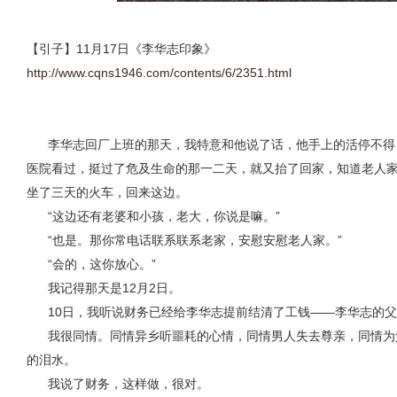
【引子】11月17日《李华志印象》
http://www.cqns1946.com/contents/6/2351.html
李华志回厂上班的那天，我特意和他说了话，他手上的活停不得
医院看过，挺过了危及生命的那一二天，就又抬了回家，知道老人
坐了三天的火车，回来这边。
“这边还有老婆和小孩，老大，你说是嘛。”
“也是。那你常电话联系联系老家，安慰安慰老人家。”
“会的，这你放心。”
我记得那天是12月2日。
10日，我听说财务已经给李华志提前结清了工钱——李华志的父
我很同情。同情异乡听噩耗的心情，同情男人失去尊亲，同情为
的泪水。
我说了财务，这样做，很对。