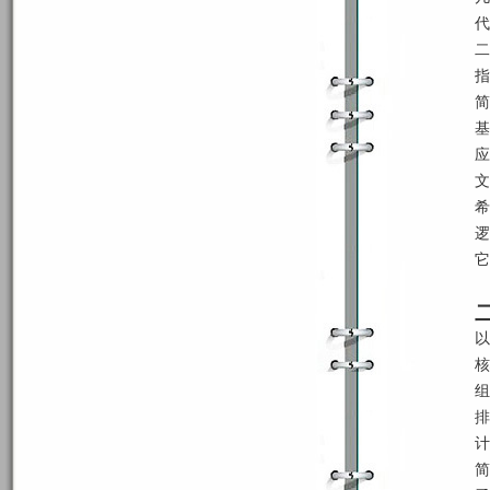
代
二
指
简
基
应
文
希
逻
它
以
核
组
排
计
简