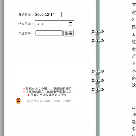
写
逻
开始日期：
2.
结束日期：
题
关键文字：
3
这
看
难
不
不
必
这
●
鼠标点击文中图片，显示清晰原图。
●
人客随篇留言，敬请遵守国家法规。
●
所有图文版权属原创人所有。
闽公网安备 35010202000358号
1
强
题
多