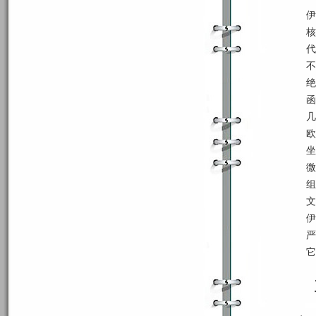
伊
核
代
不
绝
函
几
欧
坐
微
组
文
伊
严
它