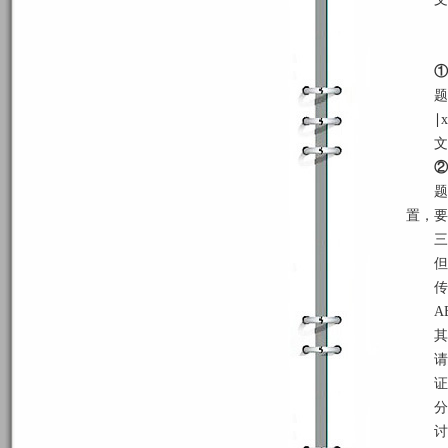
①
题
∣
文
②
题
置，要
三
但
传
A
其
请
证
分
讨