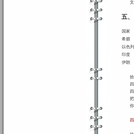
文
五、
国家
希腊
以色
印度
伊朗
拾
四
四
把
你
四