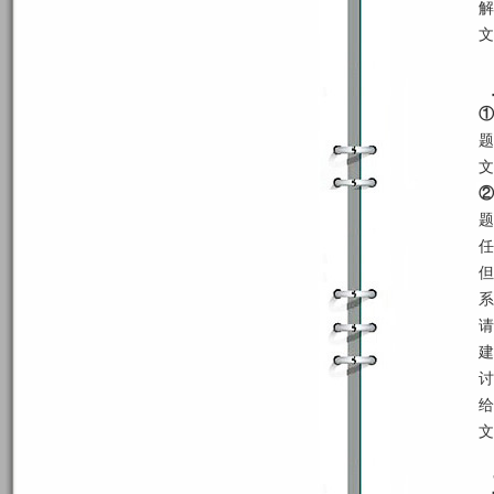
解
文
①
题
文
②
题
任
但
系
请
建
讨
给
文