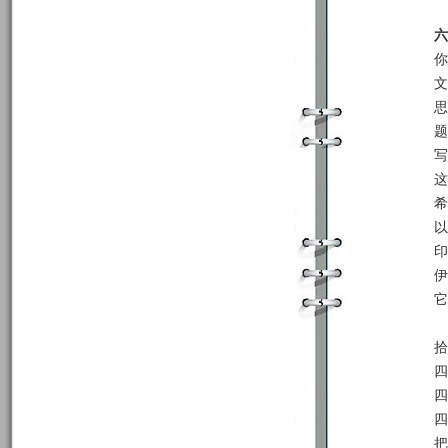
六
你
文
思
题
写
这
希
以
印
伊
它
拾
四
四
四
把