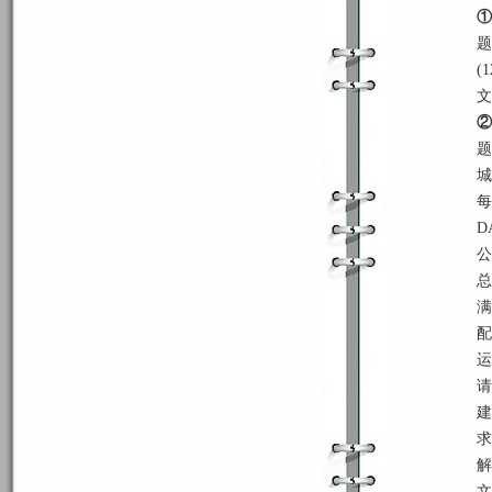
①
题
(1
文
②
题
城
每
DA
公
总
满
配
运
请
建
求
解
文