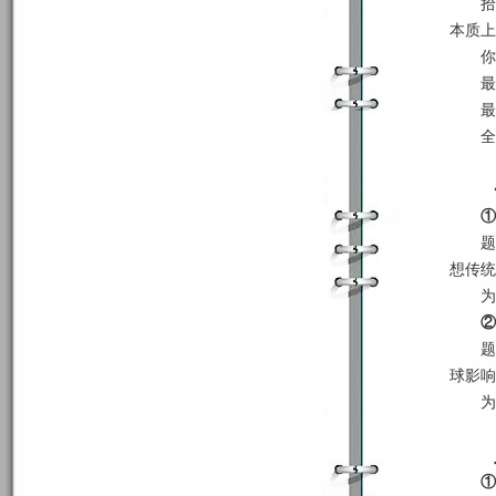
拾
本质上
你
最
最
全
①
题
想传统
为
②
题
球影响
为
①