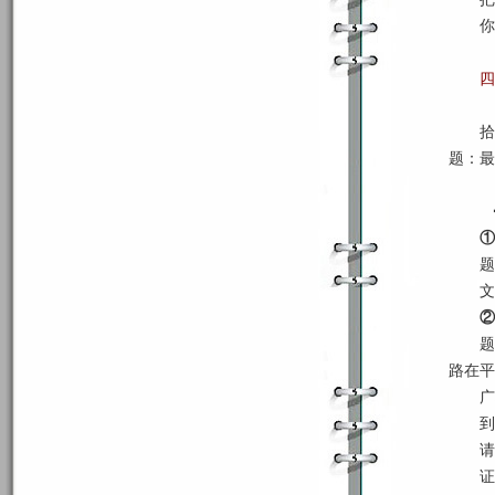
你
四
拾
题：最
①
题
文
②
题
路在平
广
到
请
证