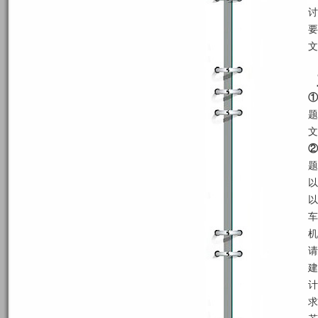
讨
要
文
①
题
文
②
题
以
以
车
机
请
建
计
求