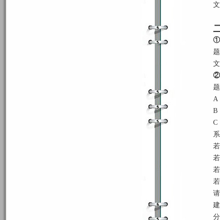
文
①
题
文
②
题
A
B
C
系
若
若
若
若
请
建
分