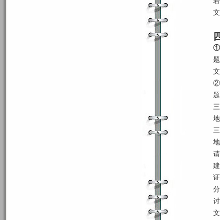
若
文
①
题
文
②
题
三
地
三
地
请
建
证
分
讨
文