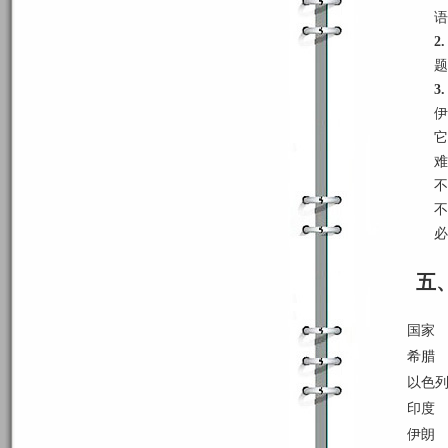
语
2.
题
3
伊
它
难
不
不
必
五、
国家
希腊
以色
印度
伊朗