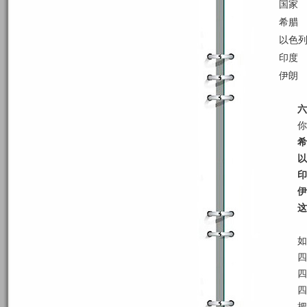
国家
希腊
以色
印度
伊朗
六
你
希
以
印
伊
这
如
四
四
四
把