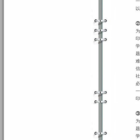
一
以
②
为
印
学
题
难
信
社
必
一
印
③
为
题
学