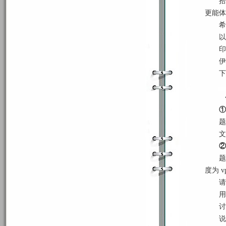
拾
更能体
希
以
印
伊
下
①
题
文
②
题
度为 
请
用
讨
说