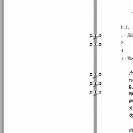
排名
1
（最
2
3
4
（相
拾
你
以
印
伊
希
这
如