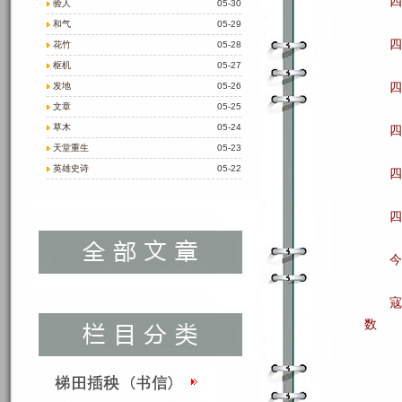
四
验人
05-30
和气
05-29
四
花竹
05-28
枢机
05-27
发地
05-26
四
文章
05-25
草木
05-24
四
天堂重生
05-23
英雄史诗
05-22
四
四
今
寇
数