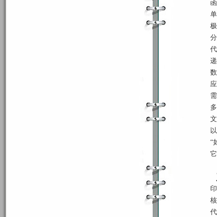
函
单
极
分
代
递
数
应
需
多
文
以
“
它
印
核
代