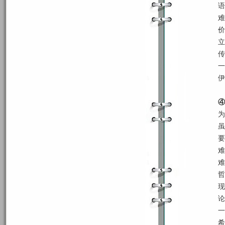
语
难
价
立
传
一
伊
④
为
虽
要
难
难
哲
现
论
一
希