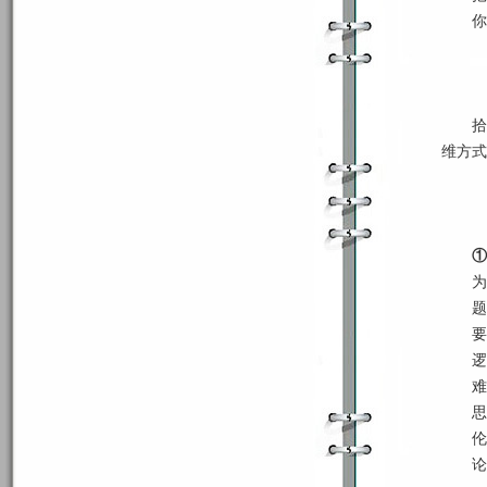
你
拾
维方式
①
为
题
要
逻
难
思
伦
论