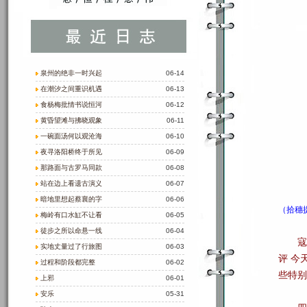
泉州的绝非一时兴起
06-14
在潮汐之间重识机遇
06-13
食杨梅批情书说恒河
06-12
黄昏望滩与拂晓观象
06-11
一碗面汤何以观沧海
06-10
夜寻洛阳桥终于所见
06-09
那路面与古罗马同款
06-08
站在边上看遗古演义
06-07
暗地里想起蔡襄的字
06-06
（拾穗
梅岭有口水缸不让看
06-05
徒步之所以命悬一线
06-04
寇
实地丈量过了行旅图
06-03
评 今
过程和阶段都完整
06-02
些特别
上邪
06-01
安乐
05-31