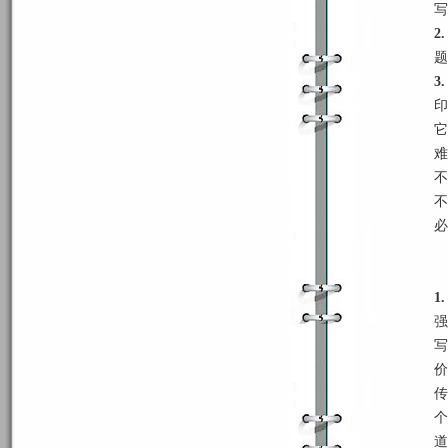
写
2.
题
3
印
它
难
不
不
必
1
强
写
价
传
个
道