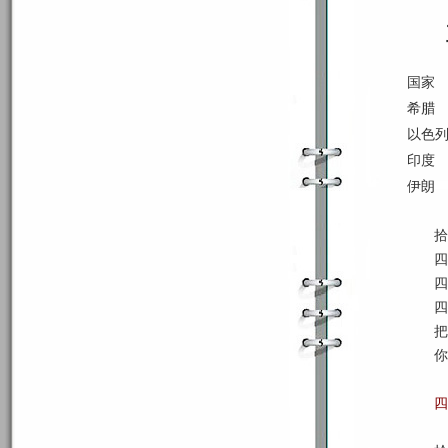
国家
希腊
以色
印度
伊朗
拾
四
四
四
把
你
四