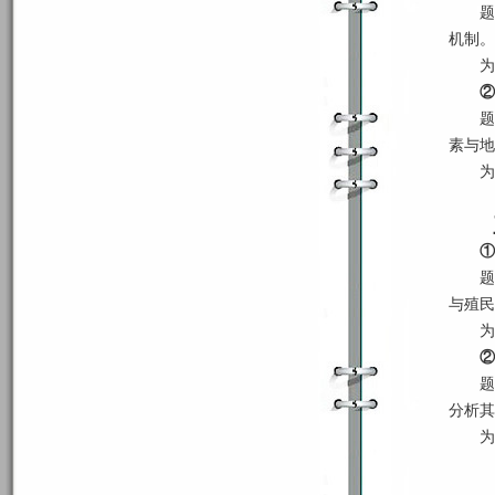
题
机制。
为
②
题
素与地
为
①
题
与殖民
为
②
题
分析其
为