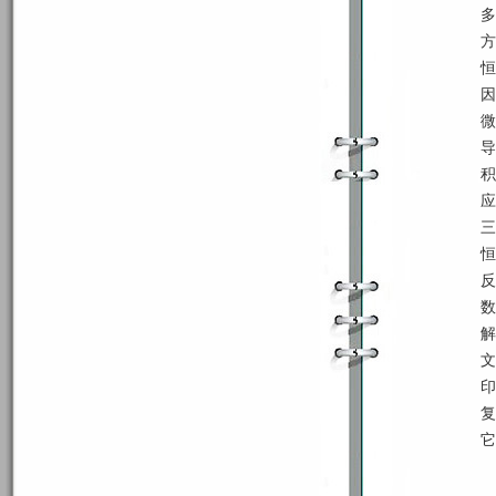
多
方
恒
因
微
导
积
应
三
恒
反
数
解
文
印
复
它