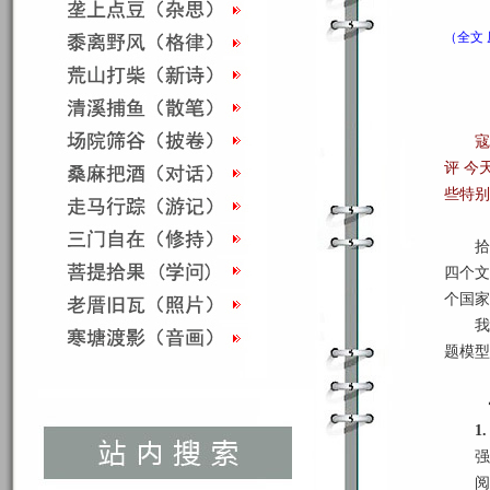
（全文
寇
评 今
些特别
拾
四个文
个国家
我
题模型
1
强
阅