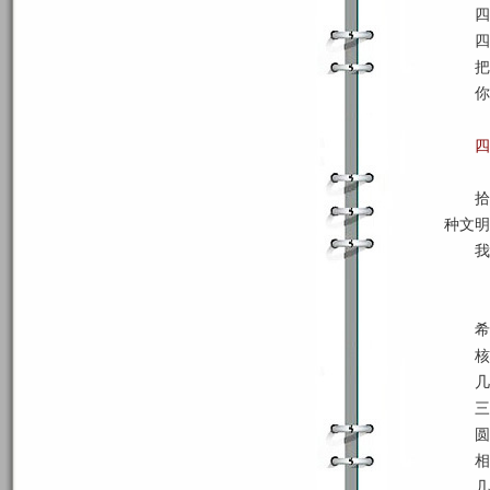
四
四
把
你
四
拾
种文明
我
希
核
几
三
圆
相
几