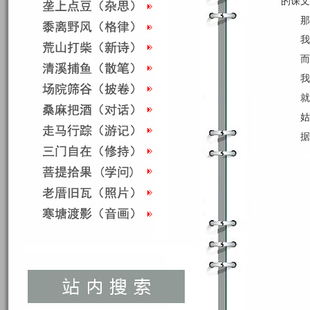
的课文
那
我
而
我
就
姑
据