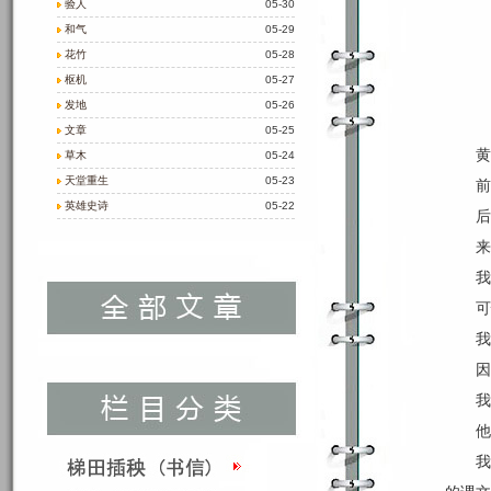
验人
05-30
和气
05-29
花竹
05-28
枢机
05-27
发地
05-26
文章
05-25
黄
草木
05-24
天堂重生
05-23
前
英雄史诗
05-22
后
来
我
可
我
因
我
他
我