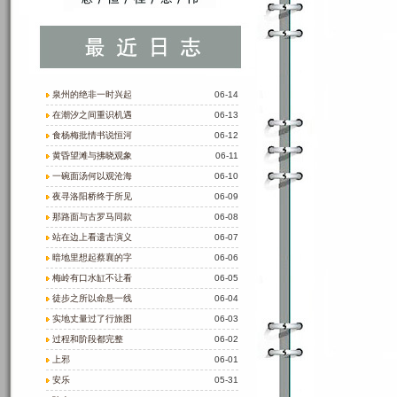
泉州的绝非一时兴起
06-14
在潮汐之间重识机遇
06-13
食杨梅批情书说恒河
06-12
黄昏望滩与拂晓观象
06-11
一碗面汤何以观沧海
06-10
夜寻洛阳桥终于所见
06-09
那路面与古罗马同款
06-08
站在边上看遗古演义
06-07
暗地里想起蔡襄的字
06-06
梅岭有口水缸不让看
06-05
徒步之所以命悬一线
06-04
实地丈量过了行旅图
06-03
过程和阶段都完整
06-02
上邪
06-01
安乐
05-31