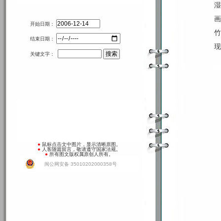
湿
画
开始日期：
竹
结束日期：
现
关键文字：
●
鼠标点击文中图片，显示清晰原图。
●
人客随篇留言，敬请遵守国家法规。
●
所有图文版权属原创人所有。
闽公网安备 35010202000358号