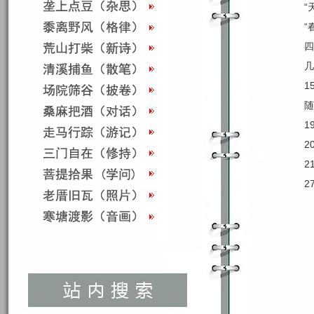
“
“
四
几
1
随
1
2
2
2