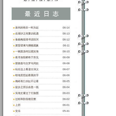
泉州的绝非一时兴起
06-14
在潮汐之间重识机遇
06-13
食杨梅批情书说恒河
06-12
黄昏望滩与拂晓观象
06-11
一碗面汤何以观沧海
06-10
夜寻洛阳桥终于所见
06-09
那路面与古罗马同款
06-08
站在边上看遗古演义
06-07
暗地里想起蔡襄的字
06-06
梅岭有口水缸不让看
06-05
徒步之所以命悬一线
06-04
实地丈量过了行旅图
06-03
过程和阶段都完整
06-02
上邪
06-01
安乐
05-31