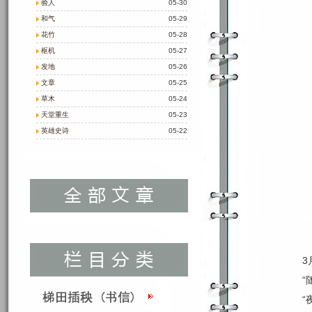
验人
05-30
和气
05-29
花竹
05-28
枢机
05-27
发地
05-26
文章
05-25
草木
05-24
天堂重生
05-23
英雄史诗
05-22
3
“
“