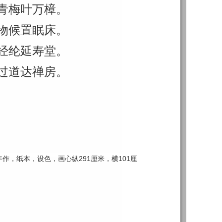
青梅叶万樟。
物候置眠床。
经纶延寿堂。
过道达禅房。
0年作，纸本，设色，画心纵291厘米，横101厘