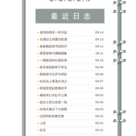
泉州的绝非一时兴起
06-14
在潮汐之间重识机遇
06-13
食杨梅批情书说恒河
06-12
黄昏望滩与拂晓观象
06-11
一碗面汤何以观沧海
06-10
夜寻洛阳桥终于所见
06-09
那路面与古罗马同款
06-08
站在边上看遗古演义
06-07
暗地里想起蔡襄的字
06-06
梅岭有口水缸不让看
06-05
徒步之所以命悬一线
06-04
实地丈量过了行旅图
06-03
过程和阶段都完整
06-02
上邪
06-01
安乐
05-31