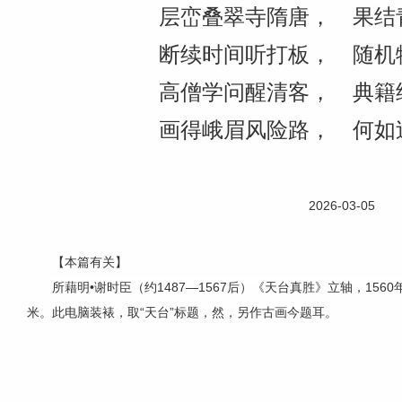
层峦叠翠寺隋唐， 果结
断续时间听打板， 随机
高僧学问醒清客， 典籍
画得峨眉风险路， 何如
2026-03-05
【本篇有关】
所藉明•谢时臣（约1487—1567后）《天台真胜》立轴，156
米。此电脑装裱，取“天台”标题，然，另作古画今题耳。