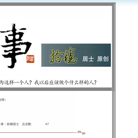
格律）
作者：拾穗居士 点击数:
47