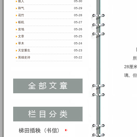
验人
05-30
和气
05-29
花竹
05-28
枢机
05-27
发地
05-26
文章
05-25
草木
05-24
天堂重生
05-23
英雄史诗
05-22
所
28厘
璃。但