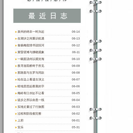
泉州的绝非一时兴起
06-14
在潮汐之间重识机遇
06-13
食杨梅批情书说恒河
06-12
黄昏望滩与拂晓观象
06-11
一碗面汤何以观沧海
06-10
夜寻洛阳桥终于所见
06-09
那路面与古罗马同款
06-08
站在边上看遗古演义
06-07
暗地里想起蔡襄的字
06-06
梅岭有口水缸不让看
06-05
徒步之所以命悬一线
06-04
实地丈量过了行旅图
06-03
过程和阶段都完整
06-02
上邪
06-01
安乐
05-31