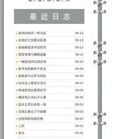
泉州的绝非一时兴起
06-14
在潮汐之间重识机遇
06-13
食杨梅批情书说恒河
06-12
黄昏望滩与拂晓观象
06-11
一碗面汤何以观沧海
06-10
夜寻洛阳桥终于所见
06-09
那路面与古罗马同款
06-08
站在边上看遗古演义
06-07
暗地里想起蔡襄的字
06-06
梅岭有口水缸不让看
06-05
徒步之所以命悬一线
06-04
实地丈量过了行旅图
06-03
过程和阶段都完整
06-02
上邪
06-01
安乐
05-31