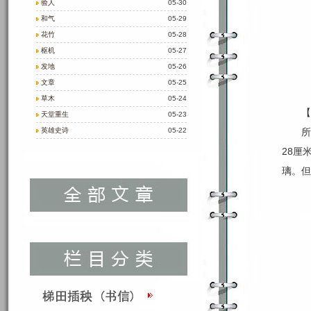
验人
05-30
和气
05-29
花竹
05-28
枢机
05-27
发地
05-26
文章
05-25
草木
05-24
【
天堂重生
05-23
英雄史诗
05-22
所
28厘
璃。但