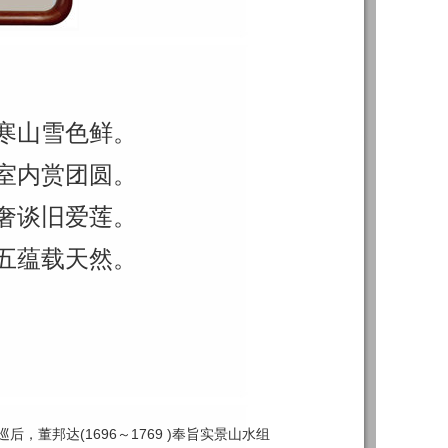
寒山雪色鲜。
室内赏团圆。
奢谈旧爱莲。
五蕴载天然。
，董邦达(1696～1769 )奉旨实景山水组