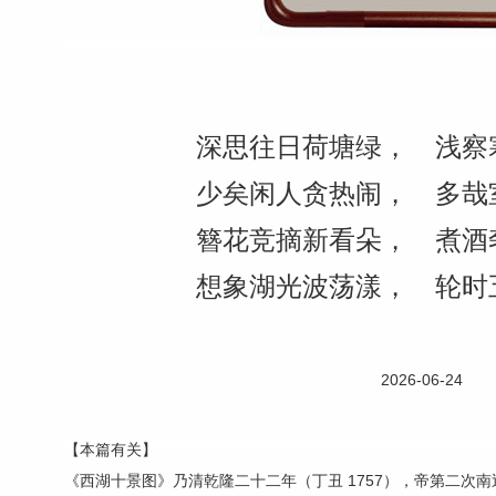
深思往日荷塘绿， 浅察
少矣闲人贪热闹， 多哉
簪花竞摘新看朵， 煮酒
想象湖光波荡漾， 轮时
2026-06-24
【本篇有关】
《西湖十景图》乃清乾隆二十二年（丁丑 1757），帝第二次南巡后