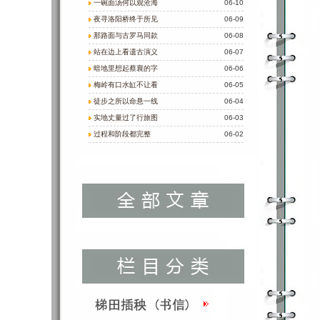
一碗面汤何以观沧海
06-10
夜寻洛阳桥终于所见
06-09
那路面与古罗马同款
06-08
站在边上看遗古演义
06-07
暗地里想起蔡襄的字
06-06
梅岭有口水缸不让看
06-05
徒步之所以命悬一线
06-04
实地丈量过了行旅图
06-03
过程和阶段都完整
06-02