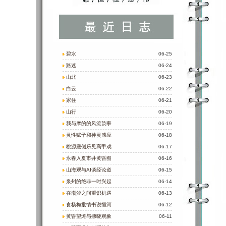
碧水
06-25
路迷
06-24
山北
06-23
白云
06-22
家住
06-21
山行
06-20
我与摩的的风流韵事
06-19
灵性赋予和神灵感应
06-18
桃源殿侧乐见高甲戏
06-17
永春入夏市井黄昏图
06-16
山海观与AI谈经论道
06-15
泉州的绝非一时兴起
06-14
在潮汐之间重识机遇
06-13
食杨梅批情书说恒河
06-12
黄昏望滩与拂晓观象
06-11