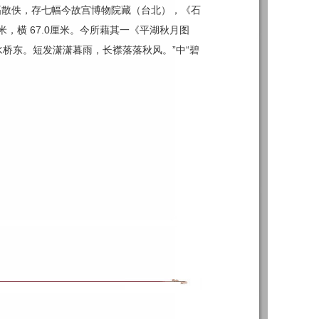
幅散佚，存七幅今故宫博物院藏（台北），《石
，横 67.0厘米。今所藉其一《平湖秋月图
碧水桥东。短发潇潇暮雨，长襟落落秋风。”中“碧