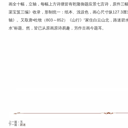
画全十幅，立轴，每幅上方诗塘皆有乾隆御题应景七言诗，原件三
渠宝笈三编》收录，形制统一：纸本、浅设色，画心尺寸纵127.3厘米
轴》。又取唐•杜牧（803～852）《山行》“家住白云山北，路迷
水”标题。然，皆已从原画原诗易趣，另作古画今题耳。
上一篇：无
下一篇：
路迷