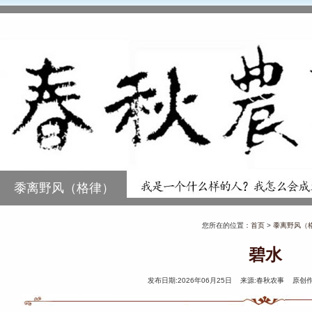
黍离野风（格律）
您所在的位置：
首页
>
黍离野风（
碧水
发布日期:2026年06月25日 来源:春秋农事 原创