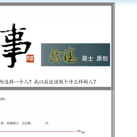
格律）
作者：拾穗居士 点击数:
22