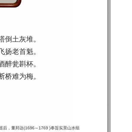
塔倒土灰堆。
飞扬老首魁。
酒醉瓮斟杯。
断桥难为梅。
，董邦达(1696～1769 )奉旨实景山水组