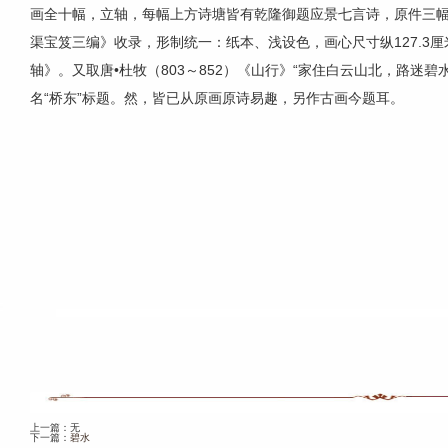
画全十幅，立轴，每幅上方诗塘皆有乾隆御题应景七言诗，原件三
渠宝笈三编》收录，形制统一：纸本、浅设色，画心尺寸纵127.3厘米
轴》。又取唐•杜牧（803～852）《山行》“家住白云山北，路迷
名“桥东”标题。然，皆已从原画原诗易趣，另作古画今题耳。
上一篇：无
下一篇：
碧水