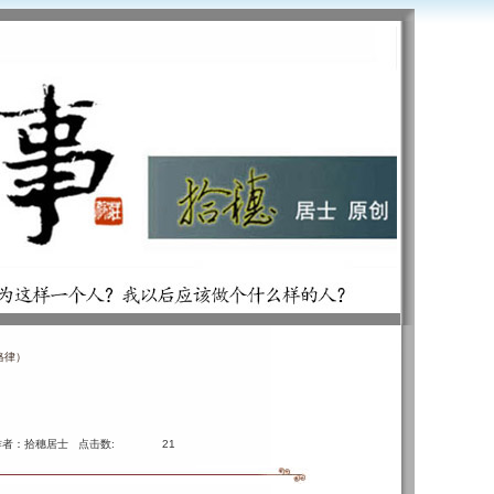
格律）
作者：拾穗居士 点击数:
21