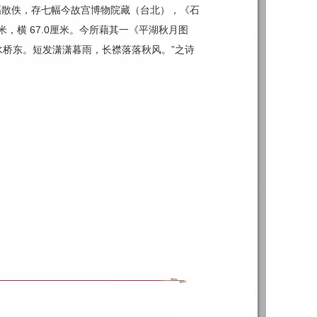
幅散佚，存七幅今故宫博物院藏（台北），《石
，横 67.0厘米。今所藉其一《平湖秋月图
碧水桥东。短发潇潇暮雨，长襟落落秋风。”之诗