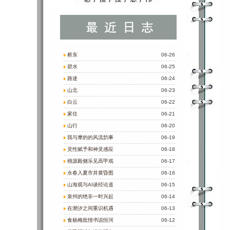
桥东
06-26
碧水
06-25
路迷
06-24
山北
06-23
白云
06-22
家住
06-21
山行
06-20
我与摩的的风流韵事
06-19
灵性赋予和神灵感应
06-18
桃源殿侧乐见高甲戏
06-17
永春入夏市井黄昏图
06-16
山海观与AI谈经论道
06-15
泉州的绝非一时兴起
06-14
在潮汐之间重识机遇
06-13
食杨梅批情书说恒河
06-12