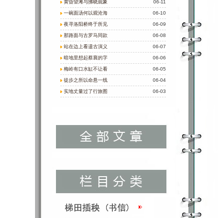
黄昏望滩与拂晓观象
06-11
一碗面汤何以观沧海
06-10
夜寻洛阳桥终于所见
06-09
那路面与古罗马同款
06-08
站在边上看遗古演义
06-07
暗地里想起蔡襄的字
06-06
梅岭有口水缸不让看
06-05
徒步之所以命悬一线
06-04
实地丈量过了行旅图
06-03