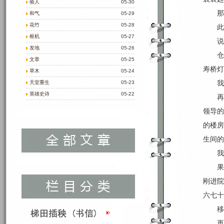
验人
05-30
那
和气
05-29
花竹
05-28
此
枢机
05-27
说
发地
05-26
仓
文章
05-25
寿桥灯
草木
05-24
我
天堂重生
05-23
英雄史诗
05-22
再
领导的
的楼房
生间的
我
果
刚进院
六七十
移
再