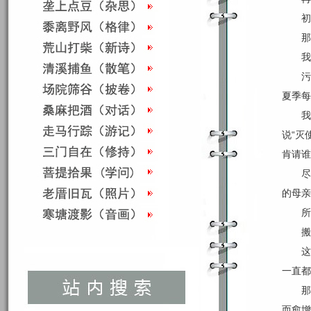
初
那
我
污
夏季每
我
说“灭
肯请谁
尽
的母亲
所
搬
这
一直都
那
而愈增