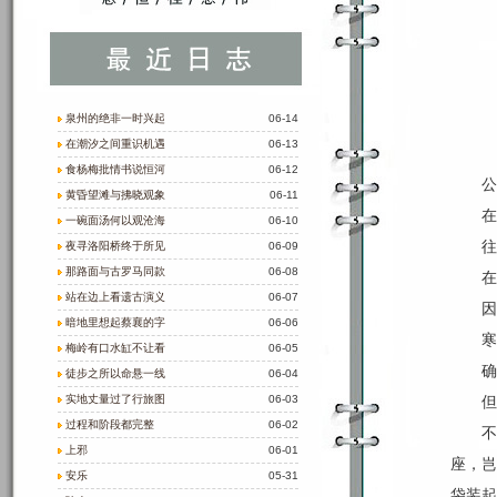
泉州的绝非一时兴起
06-14
在潮汐之间重识机遇
06-13
食杨梅批情书说恒河
06-12
公
黄昏望滩与拂晓观象
06-11
在
一碗面汤何以观沧海
06-10
往
夜寻洛阳桥终于所见
06-09
那路面与古罗马同款
06-08
在
站在边上看遗古演义
06-07
因
暗地里想起蔡襄的字
06-06
寒
梅岭有口水缸不让看
06-05
确
徒步之所以命悬一线
06-04
实地丈量过了行旅图
06-03
但
过程和阶段都完整
06-02
不
上邪
06-01
座，岂
安乐
05-31
袋装起