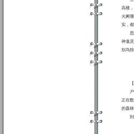
高楼，
火阑珊
实，都
思
神龛灵
别鸟惊
【
户
正在数
的森林
到