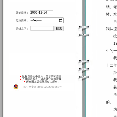
纸、老
开始日期：
钵、水
结束日期：
再
我从流
关键文字：
按
1
生的一
我
十二年
距
●
鼠标点击文中图片，显示清晰原图。
●
人客随篇留言，敬请遵守国家法规。
我
●
所有图文版权属原创人所有。
获
闽公网安备 35010202000358号
所
的。
为
王