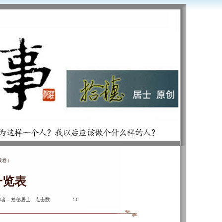
披卷）
一览表
作者：拾穗居士 点击数:
50