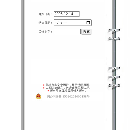
开始日期：
结束日期：
关键文字：
●
鼠标点击文中图片，显示清晰原图。
●
人客随篇留言，敬请遵守国家法规。
●
所有图文版权属原创人所有。
闽公网安备 35010202000358号