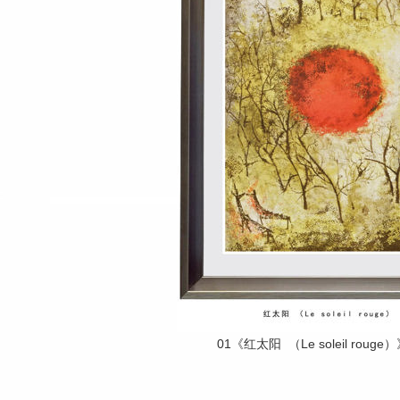
01《红太阳 （Le soleil rouge