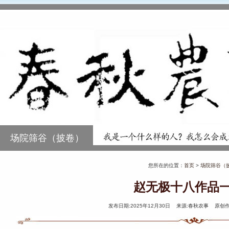
场院筛谷（披卷）
您所在的位置：
首页
>
场院筛谷（
赵无极十八作品
发布日期:2025年12月30日 来源:春秋农事 原创