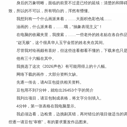
身后的万象明晰，面临的前景不过是已经的延续：清楚的和障
致，所以的不可以，所有明白的，浑然有懵懂。
我想到有一个什么画派来着，……大面积色彩色域……
油画的，什么派来着，……哦，“抽象表现主义”！
在电脑的收藏夹里，我搜索，……一些老外的姓名贴在各自作
“赵无极”，这个很具华人玉宇金哲的姓名夹在其间。
尽管我对绘画颇有喜好，但这些连看都看不懂的，下载来也只
他有三十六幅在其中。
我挑选了这次《2026声色》有可能用得上的十八幅。
网络下载的画作，大部分资料欠缺。
先逐一传去，请AI豆包提供相关资料。
豆包用不到7分钟，就给出26453个字的简介
我列出项目，请豆包制成表格，将文字分别填入。
4分钟，第一张表格在我电脑显示。
我必须边看，边检查，边挑剔其错，再对错位的项目做适当的
些逐一请豆包“审察”，有的要求重发作品图来。