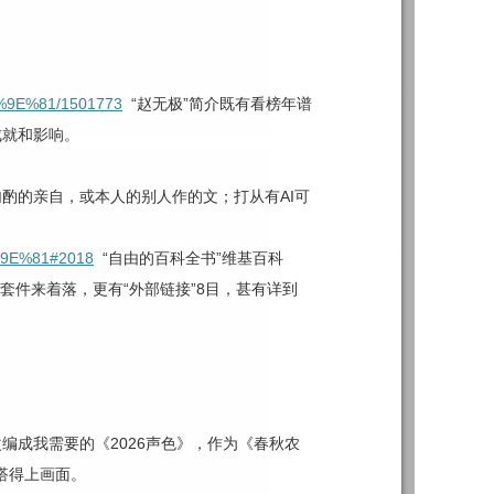
6%9E%81/1501773
“赵无极”简介既有看榜年谱
成就和影响。
酌的亲自，或本人的别人作的文；打从有AI可
6%9E%81#2018
“自由的百科全书”维基百科
套件来着落，更有“外部链接”8目，甚有详到
编成我需要的《2026声色》，作为《春秋农
搭得上画面。