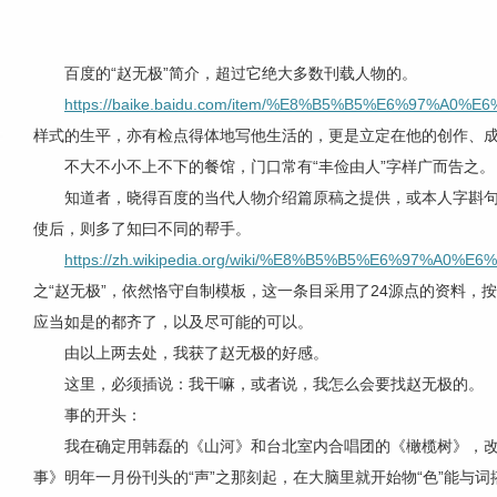
百度的“赵无极”简介，超过它绝大多数刊载人物的。
https://baike.baidu.com/item/%E8%B5%B5%E6%97%A0%E
样式的生平，亦有检点得体地写他生活的，更是立定在他的创作、
不大不小不上不下的餐馆，门口常有“丰俭由人”字样广而告之。
知道者，晓得百度的当代人物介绍篇原稿之提供，或本人字斟句
使后，则多了知曰不同的帮手。
https://zh.wikipedia.org/wiki/%E8%B5%B5%E6%97%A0%E
之“赵无极”，
依然恪守自制模板，这一条目采用了24源点的资料，按
应当如是的都齐了，以及尽可能的可以。
由以上两去处，我获了赵无极的好感。
这里，必须插说：我干嘛，或者说，我怎么会要找赵无极的。
事的开头：
我在确定用韩磊的《山河》和台北室内合唱团的《橄榄树》，改
事》明年一月份刊头的“声”之那刻起，在大脑里就开始物“色”能与词