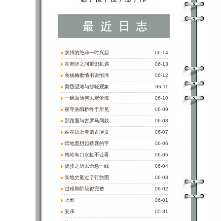
泉州的绝非一时兴起
06-14
在潮汐之间重识机遇
06-13
食杨梅批情书说恒河
06-12
黄昏望滩与拂晓观象
06-11
一碗面汤何以观沧海
06-10
夜寻洛阳桥终于所见
06-09
那路面与古罗马同款
06-08
站在边上看遗古演义
06-07
暗地里想起蔡襄的字
06-06
梅岭有口水缸不让看
06-05
徒步之所以命悬一线
06-04
实地丈量过了行旅图
06-03
过程和阶段都完整
06-02
上邪
06-01
安乐
05-31