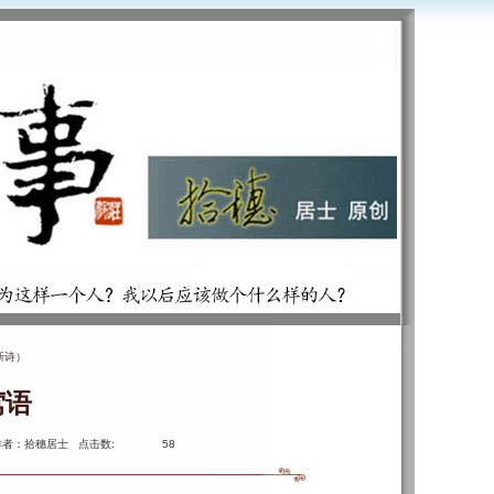
新诗）
莺语
作者：拾穗居士 点击数:
58