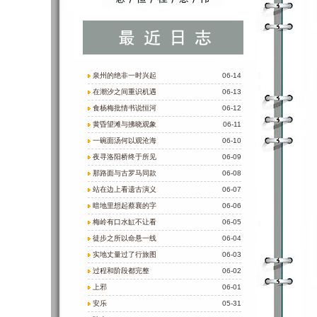
泉州的绝非一时兴起
06-14
在潮汐之间重识机遇
06-13
食杨梅批情书说恒河
06-12
黄昏望滩与拂晓观象
06-11
一碗面汤何以观沧海
06-10
夜寻洛阳桥终于所见
06-09
那路面与古罗马同款
06-08
站在边上看遗古演义
06-07
暗地里想起蔡襄的字
06-06
梅岭有口水缸不让看
06-05
徒步之所以命悬一线
06-04
实地丈量过了行旅图
06-03
过程和阶段都完整
06-02
上邪
06-01
安乐
05-31