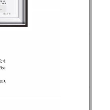
之地
通知
稿纸