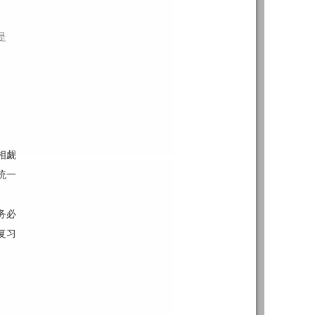
是
相觑
统一
务必
复习