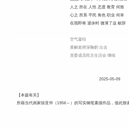
人之 所在 人性 态度 教育 何致
心之 所系 平民 角色 职业 何幸
在我即将 退休时 微薄了这 献辞
空气凝结
黄鹂老师深鞠躬 出去
党委成员民主生活会 继续
2025-05-09
【本篇有关】
所藉当代画家徐亚华（1956～）的写实钢笔素描作品，值此致