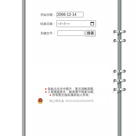
开始日期：
结束日期：
关键文字：
●
鼠标点击文中图片，显示清晰原图。
●
人客随篇留言，敬请遵守国家法规。
●
所有图文版权属原创人所有。
闽公网安备 35010202000358号