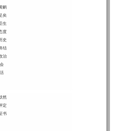
黄鹂
足矣
卫生
态度
历史
终结
政治
会
活
默然
评定
证书