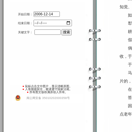
知觉、
开始日期：
如
犁
结束日期：
耕
关键文字：
假
倘
收，于
于
马
片的，
●
鼠标点击文中图片，显示清晰原图。
在
●
人客随篇留言，敬请遵守国家法规。
●
所有图文版权属原创人所有。
答
闽公网安备 35010202000358号
因
点老年