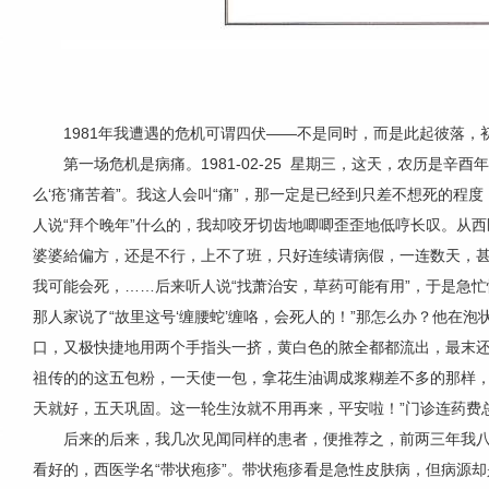
1981年我遭遇的危机可谓四伏——不是同时，而是此起彼落，
第一场危机是病痛。1981-02-25 星期三
，
这天，农历是辛酉年
么‘疮’痛苦着”。我这人会叫“痛”，那一定是已经到只差不想死的
人说“拜个晚年”什么的，我却咬牙切齿地唧唧歪歪地低哼长叹。从
婆婆給偏方，还是不行，上不了班，只好连续请病假，一连数天，
我可能会死，……后来听人说“找萧治安，草药可能有用”，于是急
那人家说了“故里这号‘缠腰蛇’缠咯，会死人的！”那怎么办？他在
口，又极快捷地用两个手指头一挤，黄白色的脓全都都流出，最末还
祖传的的这五包粉，一天使一包，拿花生油调成浆糊差不多的那样
天就好，五天巩固。这一轮生汝就不用再来，平安啦！”门诊连药费总
后来的后来，我几次见闻同样的患者，便推荐之，前两三年我
看好的，西医学名“带状疱疹”。带状疱疹看是急性皮肤病，但病源