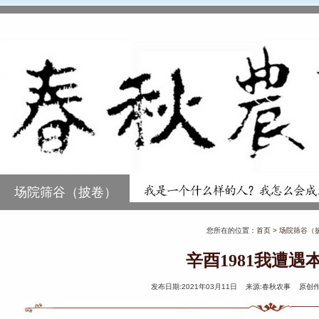
场院筛谷（披卷）
您所在的位置：
首页
>
场院筛谷（
辛酉1981我遭遇
发布日期:2021年03月11日 来源:春秋农事 原创