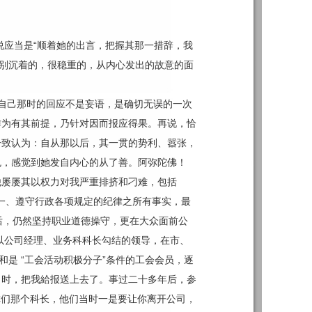
说应当是“顺着她的出言，把握其那一措辞，我
特别沉着的，很稳重的，从内心发出的故意的面
自己那时的回应不是妄语，是确切无误的一次
作为有其前提，乃针对因而
报应得
果。再说，恰
一致认为：自从那以后，其一贯的势利、嚣张，
色，感觉到她发自内心的从了善。阿弥陀佛！
他屡屡其以权力对我严重排挤和刁难，包括
第一、遵守行政各项规定的纪律之所有事实，最
败后，仍然坚持职业道德操守，更在大众面前公
，以公司经理、业务科科长勾结的领导，在市、
和是 “工会活动积极分子”条件的工会会员，逐
 时，把我給报送上去了。事过二十多年后，参
你们那个科长，他们当时一是要让你离开公司，