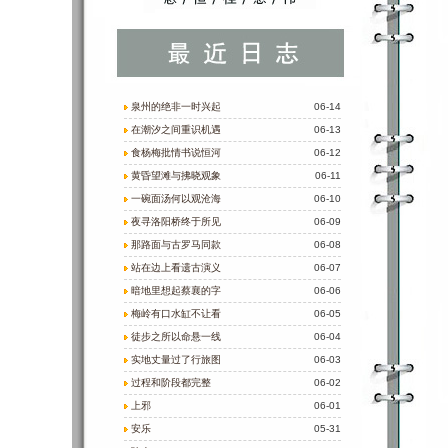
泉州的绝非一时兴起
06-14
在潮汐之间重识机遇
06-13
食杨梅批情书说恒河
06-12
黄昏望滩与拂晓观象
06-11
一碗面汤何以观沧海
06-10
夜寻洛阳桥终于所见
06-09
那路面与古罗马同款
06-08
站在边上看遗古演义
06-07
暗地里想起蔡襄的字
06-06
梅岭有口水缸不让看
06-05
徒步之所以命悬一线
06-04
实地丈量过了行旅图
06-03
过程和阶段都完整
06-02
上邪
06-01
安乐
05-31