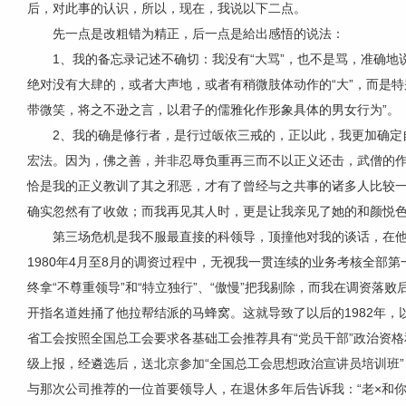
后，对此事的认识，所以，现在，我说以下二点。
先一点是改粗错为精正，后一点是給出感悟的说法：
1、我的备忘录记述不确切：我没有“大骂”，也不是骂，准确地
绝对没有大肆的，或者大声地，或者有稍微肢体动作的“大”，而是
带微笑，将之不逊之言，以君子的儒雅化作形象具体的男女行为”。
2、我的确是修行者，是行过皈依三戒的，正以此，我更加确定
宏法。因为，佛之善，并非忍辱负重再三而不以正义还击，武僧的
恰是我的正义教训了其之邪恶，才有了曾经与之共事的诸多人比较
确实忽然有了收敛；而我再见其人时，更是让我亲见了她的和颜悦
第三场
危机
是我不服最直接的科领导，顶撞他对我的谈话，在
1980年4月至8月的调资过程中，无视我一贯连续的业务考核全部
终拿“不尊重领导”和“特立独行”、“傲慢”把我剔除，而我在调资落
开指名道姓捅了他拉帮结派的马蜂窝。这就导致了以后的1982年
省工会按照全国总工会要求各基础工会推荐具有“党员干部”政治资格
级上报，经遴选后，送北京参加“全国总工会思想政治宣讲员培训班”
与那次公司推荐的一位首要领导人，在退休多年后告诉我：“老×和