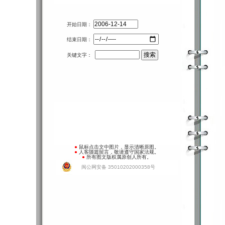
开始日期：
结束日期：
关键文字：
●
鼠标点击文中图片，显示清晰原图。
●
人客随篇留言，敬请遵守国家法规。
●
所有图文版权属原创人所有。
闽公网安备 35010202000358号