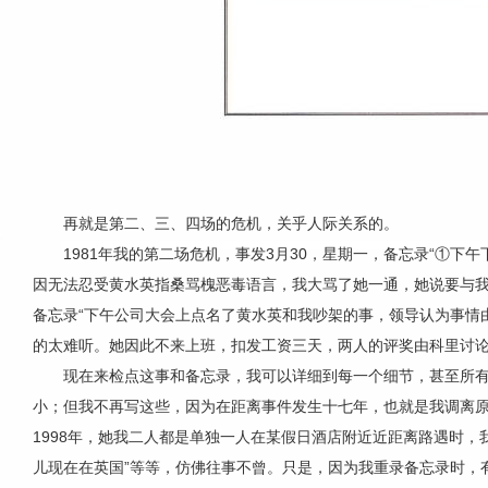
再就是第二、三、四场的危机，关乎人际关系的。
1981年我的第二场
危机，
事发3月30，星期一，备忘录“①下
因无法忍受黄水英指桑骂槐恶毒语言，我大骂了她一通，她说要与我干
备忘录“下午公司大会上点名了黄水英和我吵架的事，领导认为事情
的太难听。她因此不来上班，扣发工资三天，两人的评奖由科里讨论
现在来检点这事和备忘录，我可以详细到每一个细节，甚至所
小；但我不再写这些，因为在距离事件发生十七年，也就是我调离
1998年，她我二人都是单独一人在某假日酒店附近近距离路遇时，
儿现在在英国”等等，仿佛往事不曾。只是，因为我重录备忘录时，