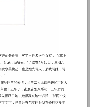
午下班前分香蕉，买了六斤多送乔兴家， 在车上
到底，我等着。”了结在4月18日，星期六，
由黄水英挑起，也是她先骂人，后我骂她，骂
。”
有在场同事的表情，当事二人话语来去的声音大
原单位十五年了，彻底告别原系统十三年后的
我先招呼了她，她很高兴地告诉我：“我两个女
有了文字，也曾经有亲友问起我在修行这多年