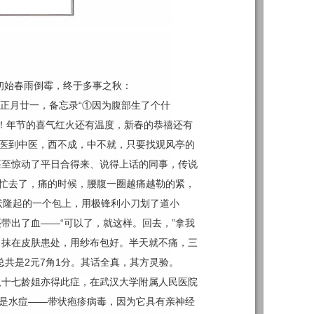
初始春雨倒霉，终于多事之秋：
正月廿一，备忘录“①因为腹部生了个什
程度！年节的喜气红火还有温度，新春的恭禧还有
西医到中医，西不成，中不就，只要找观风亭的
甚至惊动了平日合得来、说得上话的同事，传说
忙忙去了，痛的时候，腰腹一圈越痛越勒的紧，
泡状隆起的一个包上，用极锋利小刀划了道小
带出了血——“可以了，就这样。回去，”拿我
，抹在皮肤患处，用纱布包好。半天就不痛，三
共是2元7角1分。其话全真，其方灵验。
八十七龄
姐亦得此症，在武汉大学附属人民医院
却是水痘——带状疱疹病毒，因为它具有亲神经