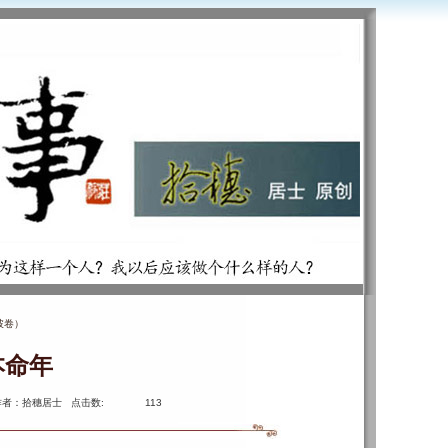
披卷）
本命年
作者：拾穗居士 点击数:
113