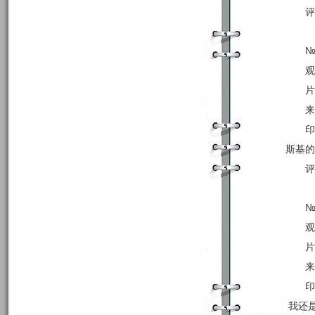
评
№
观
片
来
印
斯基的
评
№
观
片
来
印
我还是