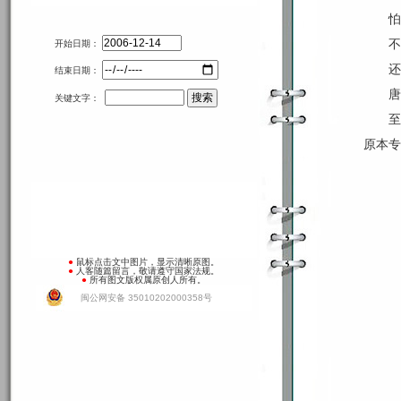
怕
不
开始日期：
还
结束日期：
唐
关键文字：
至
原本专
●
鼠标点击文中图片，显示清晰原图。
●
人客随篇留言，敬请遵守国家法规。
●
所有图文版权属原创人所有。
闽公网安备 35010202000358号