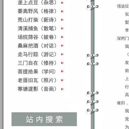
强迫症
实
梨
李
深闭门
我
《
发
前
上
行
高
催归，
我
觉
为