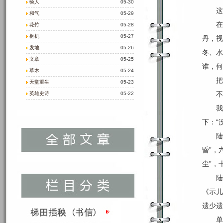
验人
05-30
这
和气
05-29
在
花竹
05-28
枢机
05-27
丹，视
发地
05-26
冬、水
文章
05-25
谁，何
草木
05-24
把
天堂重生
05-23
不
英雄史诗
05-22
我
下：“
陆
昏”，
尘”，
陆
《示儿
遗少遗
单