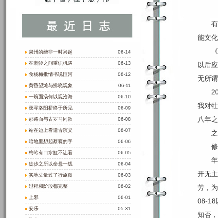
有
能文化
《
泉州的绝非一时兴起
06-14
在潮汐之间重识机遇
06-13
以后应
食杨梅批情书说恒河
06-12
无所谓
黄昏望滩与拂晓观象
06-11
2
一碗面汤何以观沧海
06-10
我对牡
夜寻洛阳桥终于所见
06-09
八年之
那路面与古罗马同款
06-08
站在边上看遗古演义
06-07
之
暗地里想起蔡襄的字
06-06
修
梅岭有口水缸不让看
06-05
年
徒步之所以命悬一线
06-04
开无主
实地丈量过了行旅图
06-03
过程和阶段都完整
06-02
芳，为
上邪
06-01
08-
安乐
05-31
知否，