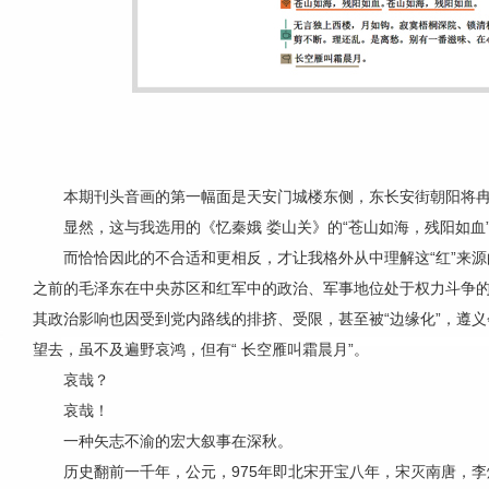
本期刊头音画的第一幅面是天安门城楼东侧，东长安街朝阳将
显然，这与我选用的《忆秦娥 娄山关》的“苍山如海，残阳如血
而恰恰因此的不合适和更相反，才让我格外从中理解这“红”来源
之前的毛泽东在中央苏区和红军中的政治、军事地位处于权力斗争
其政治影响也因受到党内路线的排挤、受限，甚至被“边缘化”，遵义
望去，虽不及遍野哀鸿，但有“ 长空雁叫霜晨月”。
哀哉？
哀哉！
一种矢志不渝的宏大叙事在深秋。
历史翻前一千年，公元，975年即北宋开宝八年，宋灭南唐，