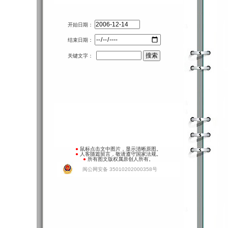
开始日期：
结束日期：
关键文字：
●
鼠标点击文中图片，显示清晰原图。
●
人客随篇留言，敬请遵守国家法规。
●
所有图文版权属原创人所有。
闽公网安备 35010202000358号