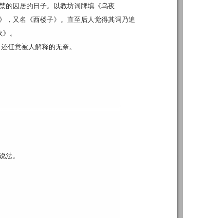
软禁的囚居的日子。以教坊词牌填《乌夜
楼》，又名《西楼子》。直至后人觉得其词乃追
欢》。
，还任意被人解释的无奈。
的说法。