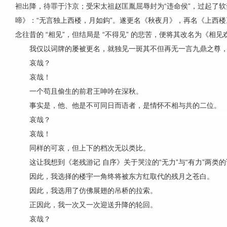
袒出降，待罪于汴京；受宋太祖赵匡胤屈辱封为“违命侯”，过起了
啼》：“无言独上西楼，月如鈎”。遂更名《秋夜月》，再名《上西
念往昔的 “相见”，但结局是 “不得见” 的悲苦，便将其改名为《相见
我仅以词牌的屡被更名，就独见一斑其不但再无一言九鼎之尊
哀哉？
哀哉！
一个苟且偷生的前君王呻吟在深秋。
事实是，他、他是不可同日而语者，是情怀不相与共的二位。
哀哉？
哀哉！
同样的可哀，但上下的档次无以类比。
这让我想到《老残游记 自序》关于哭泣的“无力”与“有力”两类
因此，我选择的楼宇一角终将被东方红取代的残月之苍白。
因此，我选用了仿佛展翅的吊桥的拉索。
正因此，我一次又一次迎送升降的轮回。
哀哉？