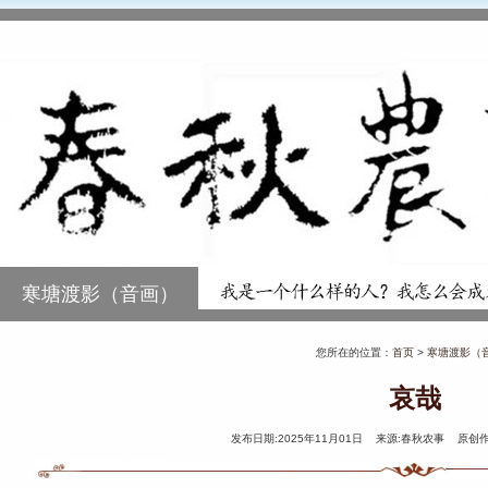
寒塘渡影（音画）
您所在的位置：
首页
>
寒塘渡影（
哀哉
发布日期:2025年11月01日 来源:春秋农事 原创