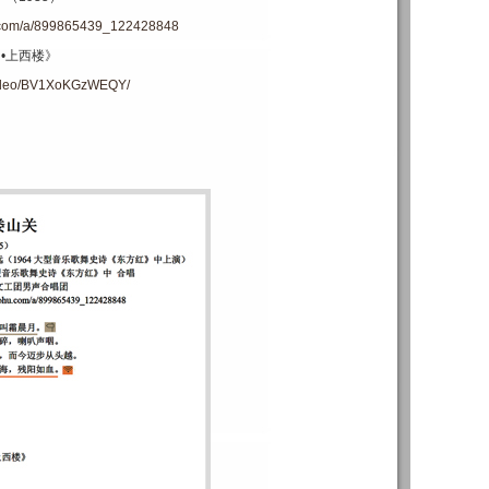
u.com/a/899865439_122428848
月•上西楼》
m/video/BV1XoKGzWEQY/