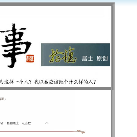
音画）
作者：拾穗居士 点击数:
70