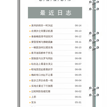
泉州的绝非一时兴起
06-14
在潮汐之间重识机遇
06-13
食杨梅批情书说恒河
06-12
黄昏望滩与拂晓观象
06-11
一碗面汤何以观沧海
06-10
夜寻洛阳桥终于所见
06-09
那路面与古罗马同款
06-08
站在边上看遗古演义
06-07
暗地里想起蔡襄的字
06-06
梅岭有口水缸不让看
06-05
徒步之所以命悬一线
06-04
实地丈量过了行旅图
06-03
过程和阶段都完整
06-02
上邪
06-01
安乐
05-31