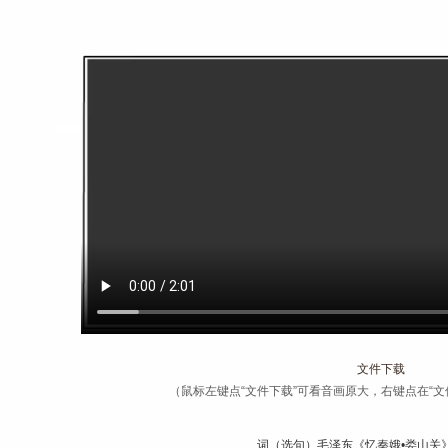
文件下载
（鼠标左键点“文件下载”可看音画原大，右键点在“文
词（选句）毛泽东《忆秦娥•娄山关》