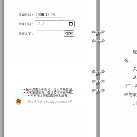
开始日期：
结束日期：
关键文字：
现
余。
关
从
子”，
●
鼠标点击文中图片，显示清晰原图。
●
人客随篇留言，敬请遵守国家法规。
样与歌
●
所有图文版权属原创人所有。
闽公网安备 35010202000358号
川