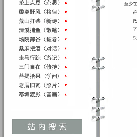
至少在
得
做
至
乐