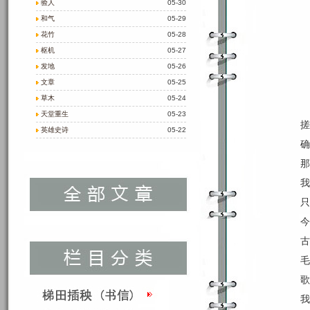
验人
05-30
和气
05-29
花竹
05-28
枢机
05-27
发地
05-26
文章
05-25
草木
05-24
天堂重生
05-23
搓
英雄史诗
05-22
确
那
我
只
今
古
毛
歌
我