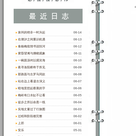
泉州的绝非一时兴起
06-14
在潮汐之间重识机遇
06-13
食杨梅批情书说恒河
06-12
黄昏望滩与拂晓观象
06-11
一碗面汤何以观沧海
06-10
夜寻洛阳桥终于所见
06-09
那路面与古罗马同款
06-08
站在边上看遗古演义
06-07
暗地里想起蔡襄的字
06-06
梅岭有口水缸不让看
06-05
徒步之所以命悬一线
06-04
实地丈量过了行旅图
06-03
过程和阶段都完整
06-02
上邪
06-01
安乐
05-31