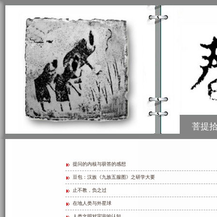
菩提
提问的内核与获答的感想
豆包：汉族《九族五服图》之研学大要
止不教，负之过
在地人类与外星球
人类文明对宇宙的认知