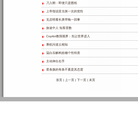
刀入鞘：即便只是图纸
上帝指说亚当第一次的觉性
见启明看长庚早晚一回事
旅途中人 知客里数
Copilot教我视界：先让世界进入
乘机问道云相知
寇白乐解构拾穗个性特质
主动伸出右手
星条旗的有条不紊是其态度
首页 | 上一页 |
下一页
|
末页