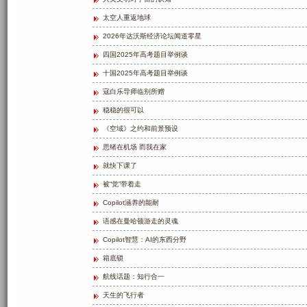
太空人重返地球
2026年达沃斯经济论坛闻道零星
四国2025年高考题目举例谈
十国2025年高考题目举例谈
寇白乐导师临别所赠
稳稳的很可以
《空域》之约和前景预设
思绪在机场 而我在家
就快下课了
被“觉”带着走
Copilot涵养的能耐
语感在曼哈顿游走的灵魂
Copilot智慧：AI的东西分野
箱底锁
航线话题：知行合一
天生的飞行者