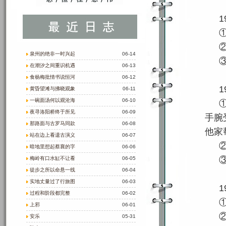
1
泉州的绝非一时兴起
06-14
在潮汐之间重识机遇
06-13
食杨梅批情书说恒河
06-12
1
黄昏望滩与拂晓观象
06-11
一碗面汤何以观沧海
06-10
夜寻洛阳桥终于所见
06-09
手腕
那路面与古罗马同款
06-08
他家
站在边上看遗古演义
06-07
暗地里想起蔡襄的字
06-06
梅岭有口水缸不让看
06-05
徒步之所以命悬一线
06-04
实地丈量过了行旅图
06-03
1
过程和阶段都完整
06-02
上邪
06-01
安乐
05-31