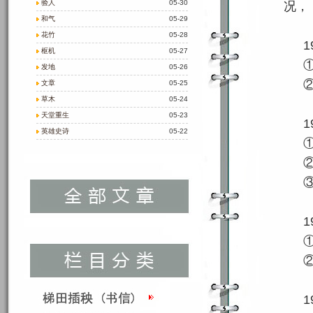
验人
05-30
况，
和气
05-29
花竹
05-28
1
枢机
05-27
发地
05-26
文章
05-25
草木
05-24
天堂重生
05-23
1
英雄史诗
05-22
1
1