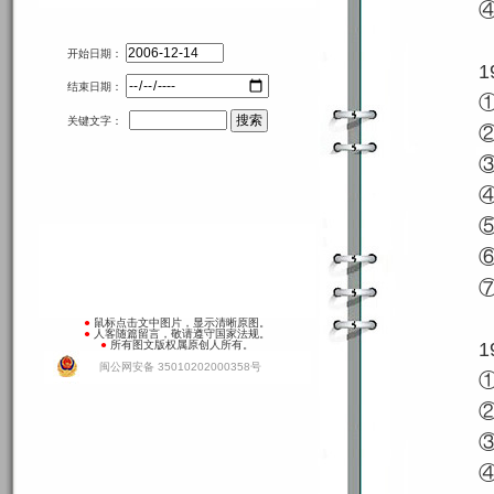
开始日期：
1
结束日期：
关键文字：
●
鼠标点击文中图片，显示清晰原图。
●
人客随篇留言，敬请遵守国家法规。
●
所有图文版权属原创人所有。
1
闽公网安备 35010202000358号