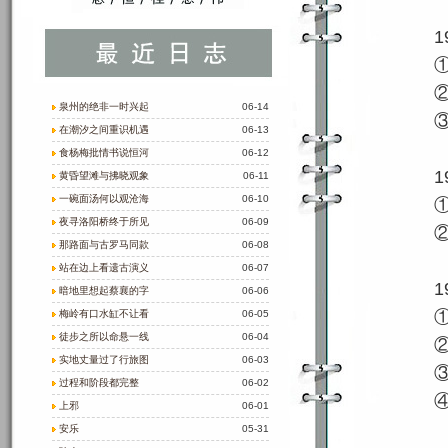
1
泉州的绝非一时兴起
06-14
在潮汐之间重识机遇
06-13
食杨梅批情书说恒河
06-12
1
黄昏望滩与拂晓观象
06-11
一碗面汤何以观沧海
06-10
夜寻洛阳桥终于所见
06-09
那路面与古罗马同款
06-08
站在边上看遗古演义
06-07
1
暗地里想起蔡襄的字
06-06
梅岭有口水缸不让看
06-05
徒步之所以命悬一线
06-04
实地丈量过了行旅图
06-03
过程和阶段都完整
06-02
上邪
06-01
安乐
05-31