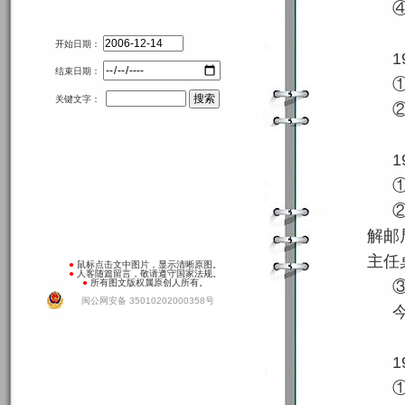
开始日期：
1
结束日期：
关键文字：
1
解邮
主任
●
鼠标点击文中图片，显示清晰原图。
●
人客随篇留言，敬请遵守国家法规。
●
所有图文版权属原创人所有。
闽公网安备 35010202000358号
1