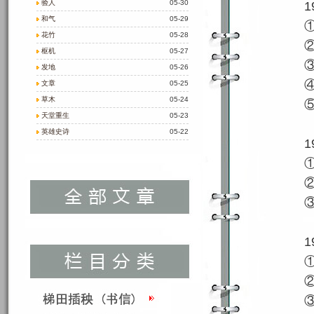
验人
05-30
1
和气
05-29
花竹
05-28
枢机
05-27
发地
05-26
文章
05-25
草木
05-24
天堂重生
05-23
英雄史诗
05-22
1
1