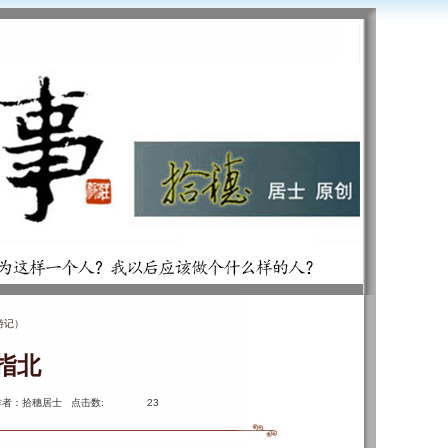
游记）
指北
作者：拾穗居士 点击数:
23