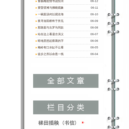
食杨梅批情书说恒河
06-12
黄昏望滩与拂晓观象
06-11
一碗面汤何以观沧海
06-10
夜寻洛阳桥终于所见
06-09
那路面与古罗马同款
06-08
站在边上看遗古演义
06-07
暗地里想起蔡襄的字
06-06
梅岭有口水缸不让看
06-05
徒步之所以命悬一线
06-04