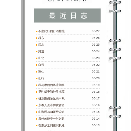
不虚此行的行动指北
06-27
桥东
06-26
碧水
06-25
路迷
06-24
山北
06-23
白云
06-22
家住
06-21
山行
06-20
我与摩的的风流韵事
06-19
灵性赋予和神灵感应
06-18
桃源殿侧乐见高甲戏
06-17
永春入夏市井黄昏图
06-16
山海观与AI谈经论道
06-15
泉州的绝非一时兴起
06-14
在潮汐之间重识机遇
06-13