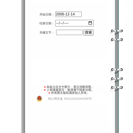
开始日期：
结束日期：
关键文字：
●
鼠标点击文中图片，显示清晰原图。
●
人客随篇留言，敬请遵守国家法规。
●
所有图文版权属原创人所有。
闽公网安备 35010202000358号