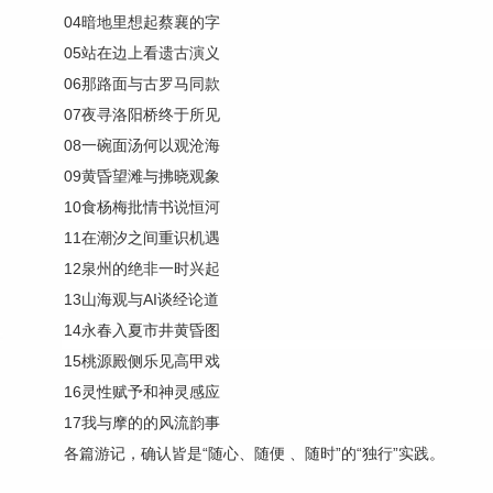
04暗地里想起蔡襄的字
05站在边上看遗古演义
06那路面与古罗马同款
07夜寻洛阳桥终于所见
08一碗面汤何以观沧海
09黄昏望滩与拂晓观象
10食杨梅批情书说恒河
11在潮汐之间重识机遇
12泉州的绝非一时兴起
13山海观与AI谈经论道
14永春入夏市井黄昏图
15桃源殿侧乐见高甲戏
16灵性赋予和神灵感应
17我与摩的的风流韵事
各篇游记，确认皆是“随心、随便 、随时”的“独行”实践。